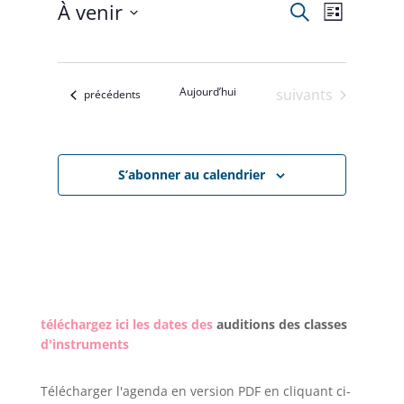
À venir
Recherche
Recherche
Navigat
Liste
Sélectionnez
de
et
une
vues
date.
navigation
Aujourd’hui
Évènements
suivants
Évènements
précédents
Évènem
de
vues
S’abonner au calendrier
Évènemen
téléchargez ici les dates des
auditions des classes
d'instruments
Télécharger l'agenda en version PDF en cliquant ci-