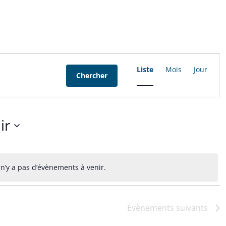
Navigation
Liste
Mois
Jour
Chercher
de
vues
Évènement
ir
nez
l n’y a pas d’évènements à venir.
Notice
Évènements
suivants