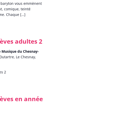
e baryton vous emmènent
, comique, teinté
sme. Chaque […]
lèves adultes 2
de Musique du Chesnay-
Dutartre, Le Chesnay,
es 2
lèves en année