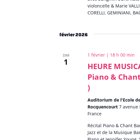
violoncelle & Marie VALL
CORELLI, GEMINIANI, BAC
février 2026
1 février | 18 h 00 min
DIM
1
HEURE MUSICAL
Piano & Chant
)
Auditorium de l'Ecole 
Rocquencourt
7 avenue 
France
Récital Piano & Chant Ba
Jazz et de la Musique B
Piano et Jennifer Young