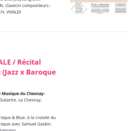
IN, clavecin compositeurs :
H, VIVALDI
E / Récital
 (Jazz x Baroque
de Musique du Chesnay-
Dutartre, Le Chesnay,
roque & Blue, à la croisée du
aroque avec Samuel Gaskin,
, Soprano