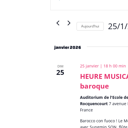
et
mot-
clé.
navigation
Rechercher
Évènements
de
25/1
Aujourd’hui
par
mot-
vues
Sélection
clé.
une
Évènements
date.
janvier 2026
25 janvier | 18 h 00 min
DIM
25
HEURE MUSICAL
baroque
Auditorium de l'Ecole 
Rocquencourt
7 avenue 
France
Barocco con fuoco ! Le M
avec Sungmin SON, flûte 