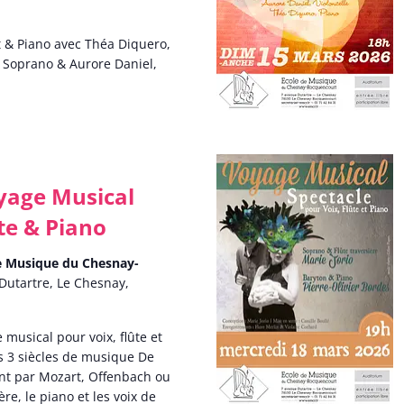
nt & Piano avec Théa Diquero,
 Soprano & Aurore Daniel,
oyage Musical
te & Piano
de Musique du Chesnay-
Dutartre, Le Chesnay,
musical pour voix, flûte et
s 3 siècles de musique De
nt par Mozart, Offenbach ou
ère, le piano et les voix de