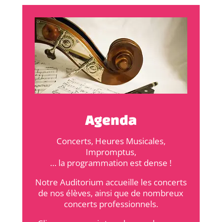
Agenda
Concerts, Heures Musicales,
Impromptus,
… la programmation est dense !
Notre Auditorium accueille les concerts
de nos élèves, ainsi que de nombreux
concerts professionnels.