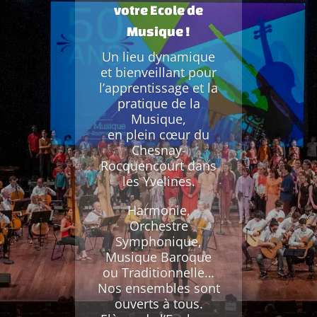
votre Ecole de
Musique !
Un lieu dynamique
et bienveillant pour
l’apprentissage et la
pratique de la
Musique,
en plein cœur du
Chesnay-
Rocquencourt dans
les Yvelines.
Harmonie,
Orchestre
Symphonique,
Musique Baroque
ou Traditionnelle…
Nos ensembles sont
ouverts à tous.