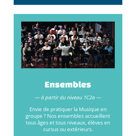
Ensembles
— à partir du niveau 1C2a —
Envie de pratiquer la Musique en
groupe ? Nos ensembles accueillent
tous âges et tous niveaux, élèves en
cursus ou extérieurs.