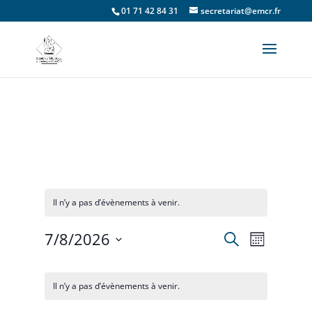
01 71 42 84 31
secretariat@emcr.fr
Il n’y a pas d’évènements à venir.
7/8/2026
Recherche
Recherche
Navigat
Mois
Sélectionnez
de
et
Calendrier
une
vues
Il n’y a pas d’évènements à venir.
date.
navigation
de
Évènem