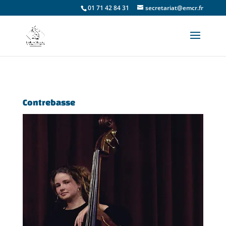
01 71 42 84 31
secretariat@emcr.fr
Contrebasse