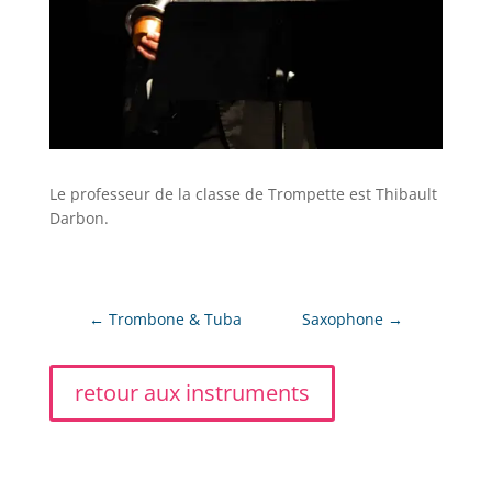
Le professeur de la classe de Trompette est Thibault
Darbon.
←
Trombone & Tuba
Saxophone
→
retour aux instruments