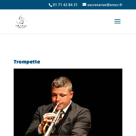
01 71 42 84 31
secretariat@emcr.fr
Trompette