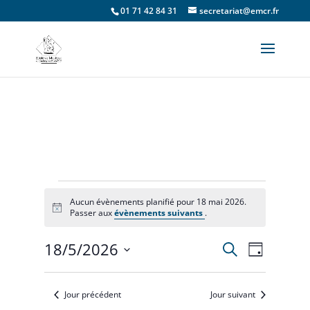
01 71 42 84 31
secretariat@emcr.fr
Évènements
Aucun évènements planifié pour 18 mai 2026.
Notice
Passer aux
évènements suivants
.
for
18/5/2026
Recherche
Recherche
Navigat
18
Jour
Sélectionnez
de
et
une
mai
vues
Jour précédent
Jour suivant
date.
navigation