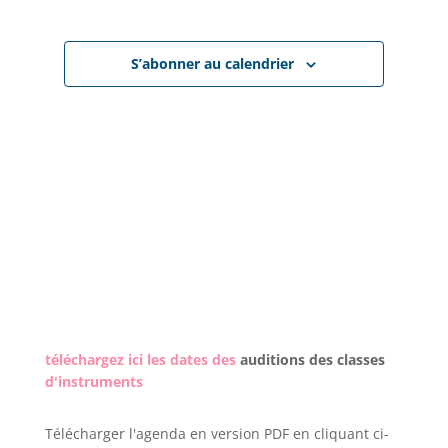
2026
Évènem
de
S’abonner au calendrier
vues
Évènemen
téléchargez ici les dates des
auditions des classes
d'instruments
Télécharger l'agenda en version PDF en cliquant ci-