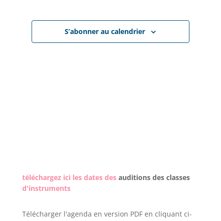
2026
Évènem
de
S’abonner au calendrier
vues
Évènemen
téléchargez ici les dates des
auditions des classes
d'instruments
Télécharger l'agenda en version PDF en cliquant ci-