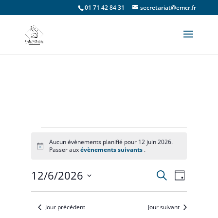
01 71 42 84 31
secretariat@emcr.fr
Évènements
Aucun évènements planifié pour 12 juin 2026.
Notice
Passer aux
évènements suivants
.
for
12/6/2026
Recherche
Recherche
Navigat
12
Jour
Sélectionnez
de
et
une
juin
vues
Jour précédent
Jour suivant
date.
navigation