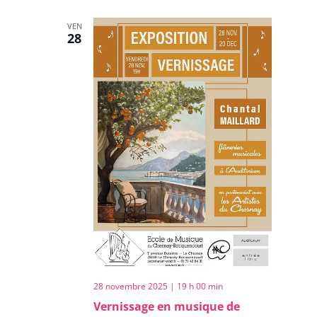
vues
date.
navigation
Évènem
VEN
28
de
vues
Évènemen
28 novembre 2025 | 19 h 00 min
Vernissage en musique de