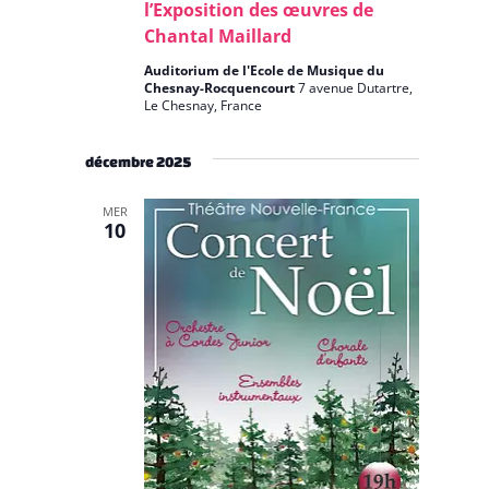
l’Exposition des œuvres de
Chantal Maillard
Auditorium de l'Ecole de Musique du
Chesnay-Rocquencourt
7 avenue Dutartre,
Le Chesnay, France
décembre 2025
MER
10