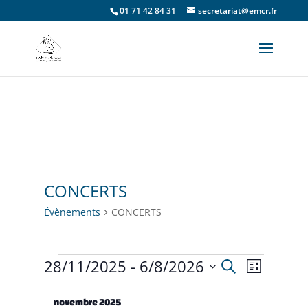
01 71 42 84 31
secretariat@emcr.fr
CONCERTS
Évènements
CONCERTS
28/11/2025
 - 
6/8/2026
Évènements
Recherche
Recherche
Navigat
Liste
Sélectionnez
de
et
une
novembre 2025