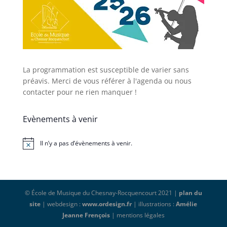
La programmation est susceptible de varier sans
préavis. Merci de vous référer à l'agenda ou nous
contacter pour ne rien manquer !
Evènements à venir
Il n’y a pas d’évènements à venir.
Notice
© École de Musique du Chesnay-Rocquencourt 2021 |
plan du
site
| webdesign :
www.ordesign.fr
| illustrations :
Amélie
Jeanne Frençois
| mentions légales