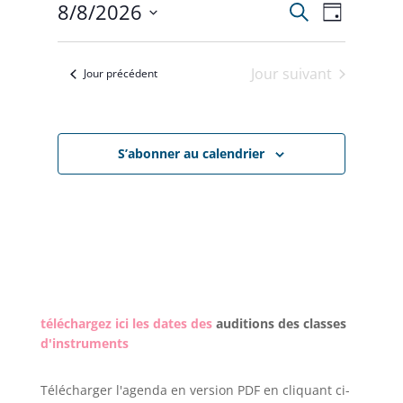
8/8/2026
Recherche
Recherche
Navigat
8
Jour
Sélectionnez
de
et
août
une
vues
Jour suivant
Jour précédent
date.
navigation
2026
Évènem
de
vues
S’abonner au calendrier
Évènemen
téléchargez ici les dates des
auditions des classes
d'instruments
Télécharger l'agenda en version PDF en cliquant ci-