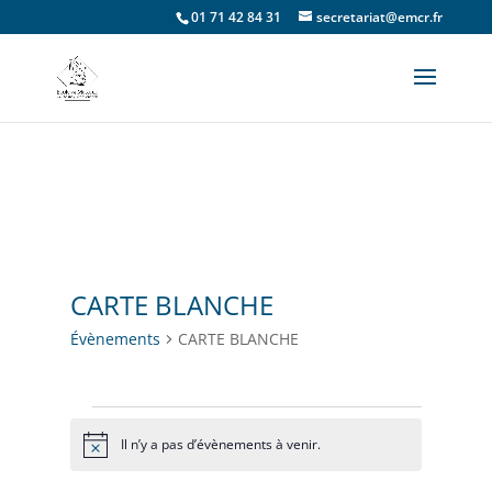
01 71 42 84 31
secretariat@emcr.fr
CARTE BLANCHE
Évènements
CARTE BLANCHE
Évènements
Il n’y a pas d’évènements à venir.
Notice
for