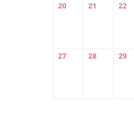
0
0
0
20
21
22
évènement,
évènement,
évè
0
0
0
27
28
29
évènement,
évènement,
évè