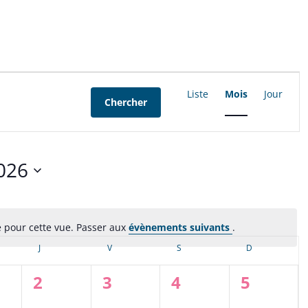
Navigation
Liste
Mois
Jour
Chercher
de
vues
Évènement
026
ez
é pour cette vue. Passer aux
évènements suivants
.
Notice
REDI
J
JEUDI
V
VENDREDI
S
SAMEDI
D
DIMANCHE
0
0
0
0
2
3
4
5
nement,
évènement,
évènement,
évènement,
évènem