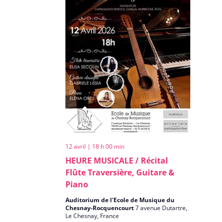
Évènemen
12 avril | 18 h 00 min
HEURE MUSICALE / Récital
Flûte Traversière, Guitare &
Piano
Auditorium de l'Ecole de Musique du
Chesnay-Rocquencourt
7 avenue Dutartre,
Le Chesnay, France