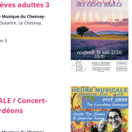
lèves adultes 3
de Musique du Chesnay-
Dutartre, Le Chesnay,
es 3
LE / Concert-
ordéons