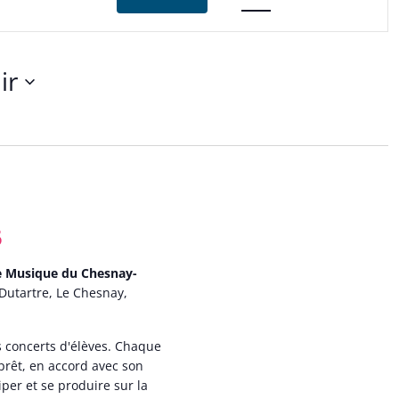
vues
Évènement
ir
nez
5
de Musique du Chesnay-
Dutartre, Le Chesnay,
 concerts d'élèves. Chaque
prêt, en accord avec son
iper et se produire sur la