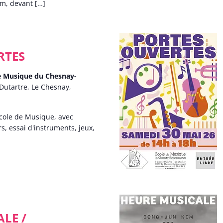
um, devant […]
RTES
de Musique du Chesnay-
Dutartre, Le Chesnay,
cole de Musique, avec
s, essai d'instruments, jeux,
LE /