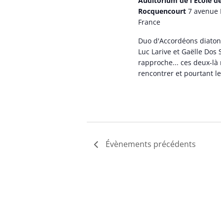
Auditorium de l'Ecole 
Rocquencourt
7 avenue 
France
Duo d'Accordéons diatoni
Luc Larive et Gaëlle Do
rapproche... ces deux-là
rencontrer et pourtant le
Évènements
précédents