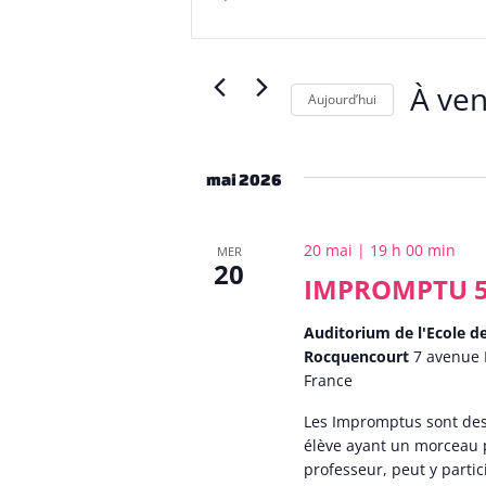
et
mot-
clé.
navigation
Rechercher
Évènements
de
À ven
Aujourd’hui
par
mot-
vues
Sélection
clé.
une
Évènements
date.
mai 2026
20 mai | 19 h 00 min
MER
20
IMPROMPTU 
Auditorium de l'Ecole 
Rocquencourt
7 avenue 
France
Les Impromptus sont des
élève ayant un morceau 
professeur, peut y partic