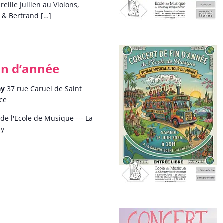
reille Jullien au Violons,
o & Bertrand […]
in d’année
ay
37 rue Caruel de Saint
nce
e l'Ecole de Musique --- La
ay