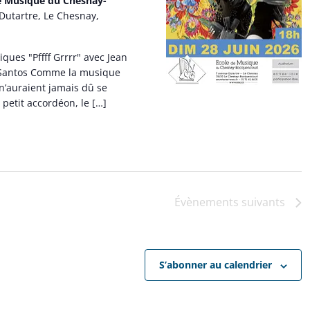
de Musique du Chesnay-
Dutartre, Le Chesnay,
ques "Pffff Grrrr" avec Jean
s Santos Comme la musique
 n’auraient jamais dû se
 petit accordéon, le […]
Évènements
suivants
S’abonner au calendrier