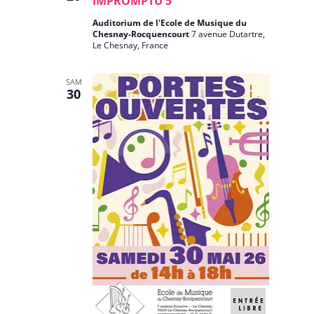
IMPROMPTU 5
Auditorium de l'Ecole de Musique du
Chesnay-Rocquencourt
7 avenue Dutartre,
Le Chesnay, France
SAM
30