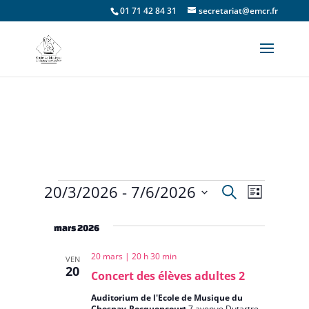
01 71 42 84 31
secretariat@emcr.fr
20/3/2026
 - 
7/6/2026
Recherche
Évènements
Recherche
Navigat
Liste
Sélectionnez
de
et
une
mars 2026
vues
date.
navigation
20 mars | 20 h 30 min
Évènem
VEN
20
de
Concert des élèves adultes 2
Auditorium de l'Ecole de Musique du
vues
Chesnay-Rocquencourt
7 avenue Dutartre,